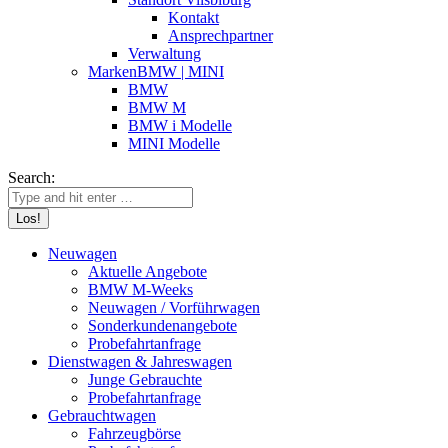
Kontakt
Ansprechpartner
Verwaltung
Marken
BMW | MINI
BMW
BMW M
BMW i Modelle
MINI Modelle
Search:
Neuwagen
Aktuelle Angebote
BMW M-Weeks
Neuwagen / Vorführwagen
Sonderkunden­angebote
Probefahrt­anfrage
Dienstwagen & Jahreswagen
Junge Gebrauchte
Probefahrt­anfrage
Gebrauchtwagen
Fahrzeugbörse