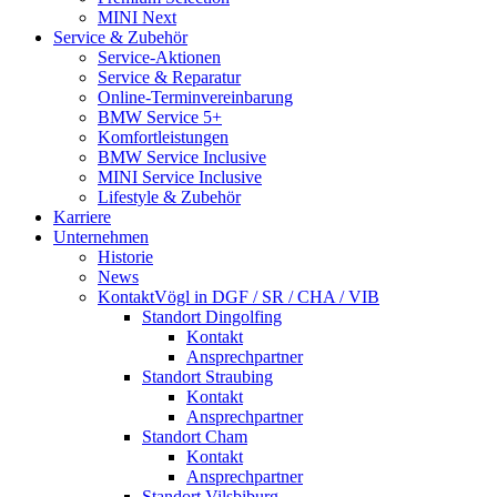
MINI Next
Service & Zubehör
Service-Aktionen
Service & Reparatur
Online-Termin­vereinbarung
BMW Service 5+
Komfort­leistungen
BMW Service Inclusive
MINI Service Inclusive
Lifestyle & Zubehör
Karriere
Unternehmen
Historie
News
Kontakt
Vögl in DGF / SR / CHA / VIB
Standort Dingolfing
Kontakt
Ansprechpartner
Standort Straubing
Kontakt
Ansprechpartner
Standort Cham
Kontakt
Ansprechpartner
Standort Vilsbiburg