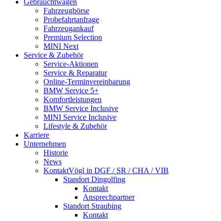
Gebrauchtwagen
Fahrzeugbörse
Probefahrt­anfrage
Fahrzeugankauf
Premium Selection
MINI Next
Service & Zubehör
Service-Aktionen
Service & Reparatur
Online-Termin­vereinbarung
BMW Service 5+
Komfort­leistungen
BMW Service Inclusive
MINI Service Inclusive
Lifestyle & Zubehör
Karriere
Unternehmen
Historie
News
Kontakt
Vögl in DGF / SR / CHA / VIB
Standort Dingolfing
Kontakt
Ansprechpartner
Standort Straubing
Kontakt