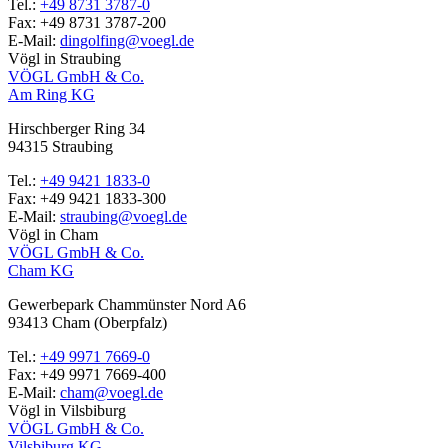
Tel.:
+49 8731 3787-0
Fax:
+49 8731 3787-200
E-Mail:
dingolfing@voegl.de
Vögl in Straubing
VÖGL GmbH & Co.
Am Ring KG
Hirschberger Ring 34
94315
Straubing
Tel.:
+49 9421 1833-0
Fax:
+49 9421 1833-300
E-Mail:
straubing@voegl.de
Vögl in Cham
VÖGL GmbH & Co.
Cham KG
Gewerbepark Chammünster Nord A6
93413
Cham
(Oberpfalz)
Tel.:
+49 9971 7669-0
Fax:
+49 9971 7669-400
E-Mail:
cham@voegl.de
Vögl in Vilsbiburg
VÖGL GmbH & Co.
Vilsbiburg KG