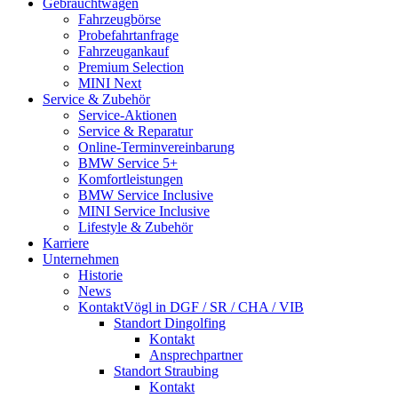
Gebrauchtwagen
Fahrzeugbörse
Probefahrt­anfrage
Fahrzeugankauf
Premium Selection
MINI Next
Service & Zubehör
Service-Aktionen
Service & Reparatur
Online-Termin­vereinbarung
BMW Service 5+
Komfort­leistungen
BMW Service Inclusive
MINI Service Inclusive
Lifestyle & Zubehör
Karriere
Unternehmen
Historie
News
Kontakt
Vögl in DGF / SR / CHA / VIB
Standort Dingolfing
Kontakt
Ansprechpartner
Standort Straubing
Kontakt