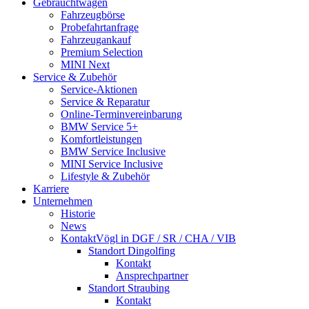
Gebrauchtwagen
Fahrzeugbörse
Probefahrt­anfrage
Fahrzeugankauf
Premium Selection
MINI Next
Service & Zubehör
Service-Aktionen
Service & Reparatur
Online-Termin­vereinbarung
BMW Service 5+
Komfort­leistungen
BMW Service Inclusive
MINI Service Inclusive
Lifestyle & Zubehör
Karriere
Unternehmen
Historie
News
Kontakt
Vögl in DGF / SR / CHA / VIB
Standort Dingolfing
Kontakt
Ansprechpartner
Standort Straubing
Kontakt