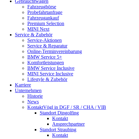
Gebrauchtwagen
Fahrzeugbörse
Probefahrt­anfrage
Fahrzeugankauf
Premium Selection
MINI Next
Service & Zubehör
Service-Aktionen
Service & Reparatur
Online-Termin­vereinbarung
BMW Service 5+
Komfort­leistungen
BMW Service Inclusive
MINI Service Inclusive
Lifestyle & Zubehör
Karriere
Unternehmen
Historie
News
Kontakt
Vögl in DGF / SR / CHA / VIB
Standort Dingolfing
Kontakt
Ansprechpartner
Standort Straubing
Kontakt