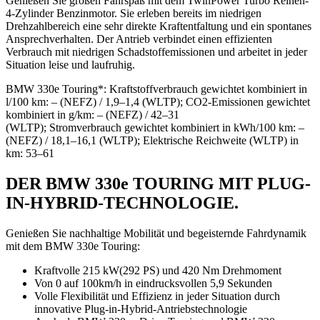
Genießen Sie großen Fahrspaß mit dem TwinPower Turbo Reihen-
4-Zylinder Benzinmotor. Sie erleben bereits im niedrigen
Drehzahlbereich eine sehr direkte Kraftentfaltung und ein spontanes
Ansprechverhalten. Der Antrieb verbindet einen effizienten
Verbrauch mit niedrigen Schadstoffemissionen und arbeitet in jeder
Situation leise und laufruhig.
BMW 330e Touring*: Kraftstoffverbrauch gewichtet kombiniert in
l/100 km: – (NEFZ) / 1,9–1,4 (WLTP); CO2-Emissionen gewichtet
kombiniert in g/km: – (NEFZ) / 42–31
(WLTP); Stromverbrauch gewichtet kombiniert in kWh/100 km: –
(NEFZ) / 18,1–16,1 (WLTP); Elektrische Reichweite (WLTP) in
km: 53–61
DER BMW 330e TOURING MIT PLUG-
IN-HYBRID-TECHNOLOGIE.
Genießen Sie nachhaltige Mobilität und begeisternde Fahrdynamik
mit dem BMW 330e Touring:
Kraftvolle 215 kW(292 PS) und 420 Nm Drehmoment
Von 0 auf 100km/h in eindrucksvollen 5,9 Sekunden
Volle Flexibilität und Effizienz in jeder Situation durch
innovative Plug-in-Hybrid-Antriebstechnologie