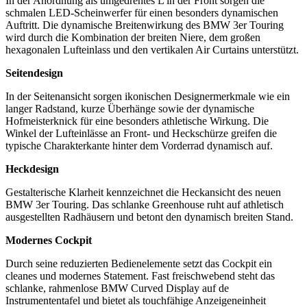
In der Anordnung als umgedrehtes L in der Front sorgen die
schmalen LED-Scheinwerfer für einen besonders dynamischen
Auftritt. Die dynamische Breitenwirkung des BMW 3er Touring
wird durch die Kombination der breiten Niere, dem großen
hexagonalen Lufteinlass und den vertikalen Air Curtains unterstützt.
Seitendesign
In der Seitenansicht sorgen ikonischen Designermerkmale wie ein
langer Radstand, kurze Überhänge sowie der dynamische
Hofmeisterknick für eine besonders athletische Wirkung. Die
Winkel der Lufteinlässe an Front- und Heckschürze greifen die
typische Charakterkante hinter dem Vorderrad dynamisch auf.
Heckdesign
Gestalterische Klarheit kennzeichnet die Heckansicht des neuen
BMW 3er Touring. Das schlanke Greenhouse ruht auf athletisch
ausgestellten Radhäusern und betont den dynamisch breiten Stand.
Modernes Cockpit
Durch seine reduzierten Bedienelemente setzt das Cockpit ein
cleanes und modernes Statement. Fast freischwebend steht das
schlanke, rahmenlose BMW Curved Display auf de
Instrumententafel und bietet als touchfähige Anzeigeneinheit